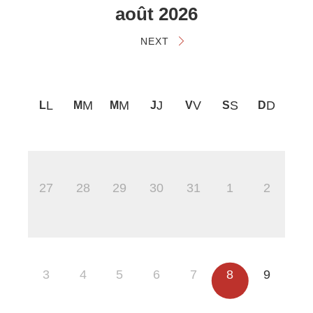
août 2026
NEXT
L
M
M
J
V
S
D
27
28
29
30
31
1
2
3
4
5
6
7
8
9