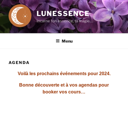
Aller
au
LUNESSENCE
contenu
Incarne ton essence, ta magie….
principal
Menu
AGENDA
Voilà les prochains événements pour 2024.
Bonne découverte et à vos agendas pour
booker vos cours…