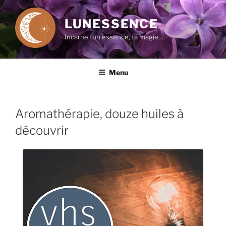
Aller
au
LUNESSENCE
contenu
Incarne ton essence, ta magie….
principal
Menu
Aromathérapie, douze huiles à
découvrir