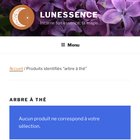
Aller
au
LUNESSENCE
contenu
Incarne ton essence, ta magie….
principal
Menu
Accueil
/ Produits identifiés “arbre à thé”
ARBRE À THÉ
Aucun produit ne correspond à votre
sélection.