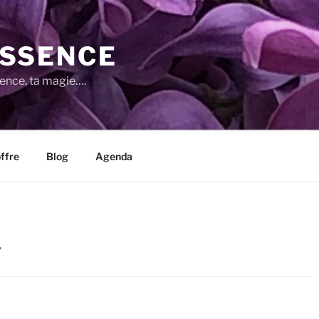
SSENCE
sence, ta magie….
ffre
Blog
Agenda
”