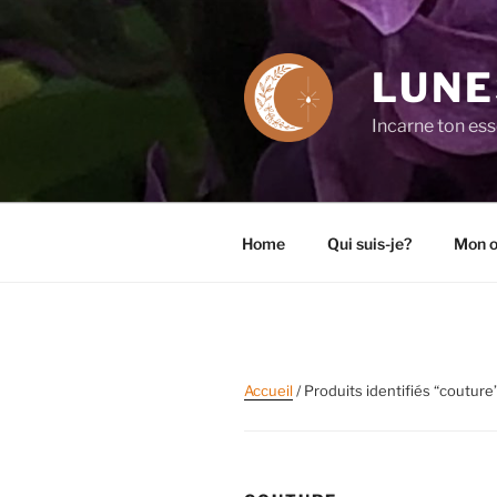
Aller
au
contenu
LUNE
principal
Incarne ton es
Home
Qui suis-je?
Mon o
Accueil
/ Produits identifiés “couture