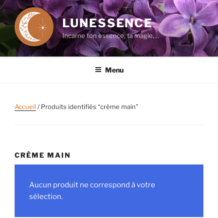
Aller
au
LUNESSENCE
contenu
Incarne ton essence, ta magie….
principal
Menu
Accueil
/ Produits identifiés “crème main”
CRÈME MAIN
Aucun produit ne correspond à votre
sélection.