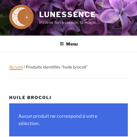
Aller
au
LUNESSENCE
contenu
Incarne ton essence, ta magie….
principal
Menu
Accueil
/ Produits identifiés “huile brocoli”
HUILE BROCOLI
Aucun produit ne correspond à votre
sélection.