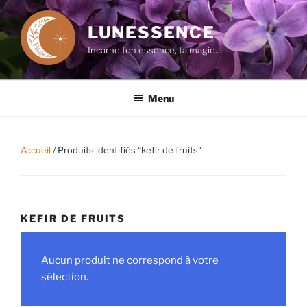
Aller
au
LUNESSENCE
contenu
Incarne ton essence, ta magie….
principal
Menu
Accueil
/ Produits identifiés “kefir de fruits”
KEFIR DE FRUITS
Aucun produit ne correspond à votre
sélection.