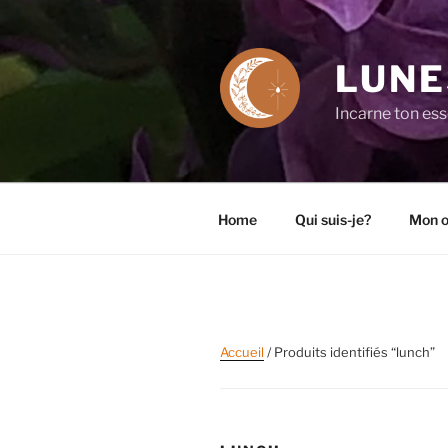
Aller
au
contenu
LUNE
principal
Incarne ton es
Home
Qui suis-je?
Mon o
Accueil
/ Produits identifiés “lunch”