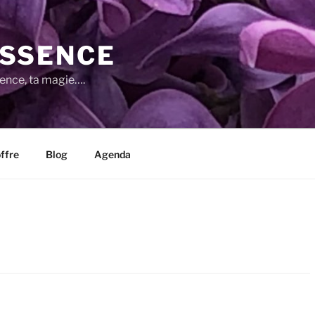
SSENCE
sence, ta magie….
ffre
Blog
Agenda