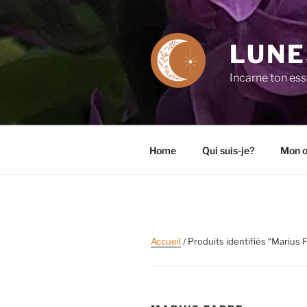
Aller
au
contenu
LUNE
principal
Incarne ton es
Home
Qui suis-je?
Mon o
Accueil
/ Produits identifiés “Marius 