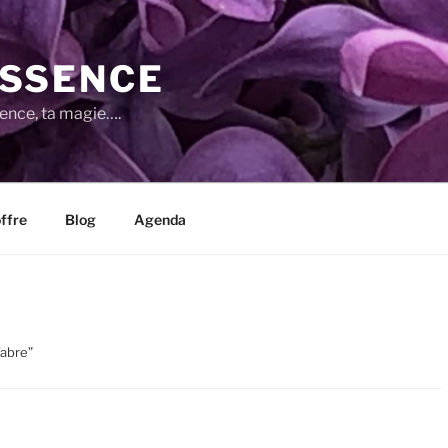
SSENCE
sence, ta magie….
ffre
Blog
Agenda
Fabre”