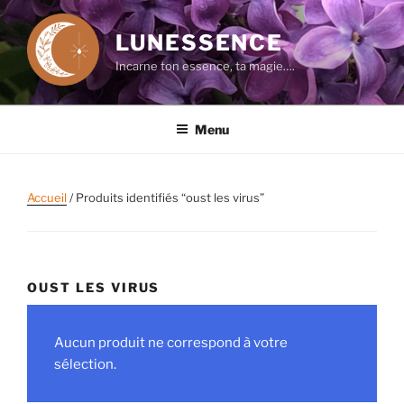
Aller
au
LUNESSENCE
contenu
Incarne ton essence, ta magie….
principal
Menu
Accueil
/ Produits identifiés “oust les virus”
OUST LES VIRUS
Aucun produit ne correspond à votre
sélection.