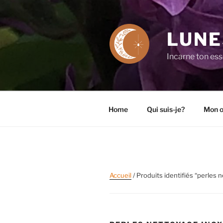
Aller
au
contenu
LUNE
principal
Incarne ton es
Home
Qui suis-je?
Mon o
Accueil
/ Produits identifiés “perles 