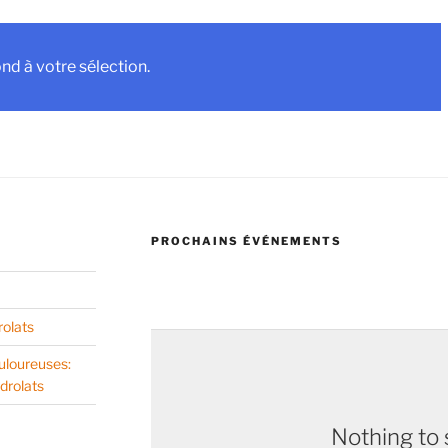
X
d à votre sélection.
PROCHAINS ÉVÉNEMENTS
rolats
uloureuses:
drolats
Nothing to