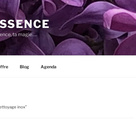
SSENCE
sence, ta magie….
ffre
Blog
Agenda
nettoyage inox”