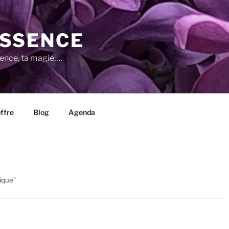
SSENCE
sence, ta magie….
ffre
Blog
Agenda
nique”