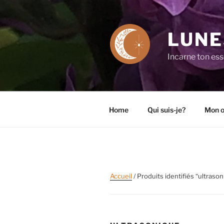
Aller
au
contenu
LUNE
principal
Incarne ton es
Home
Qui suis-je?
Mon o
Accueil
/ Produits identifiés “ultraso