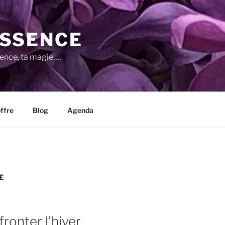
SSENCE
sence, ta magie….
ffre
Blog
Agenda
E
ronter l’hiver