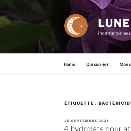
Aller
au
contenu
LUNE
principal
Incarne ton es
Home
Qui suis-je?
Mon o
ÉTIQUETTE :
BACTÉRICID
PUBLIÉ
25 SEPTEMBRE 2021
LE
4 hydrolats pour aff